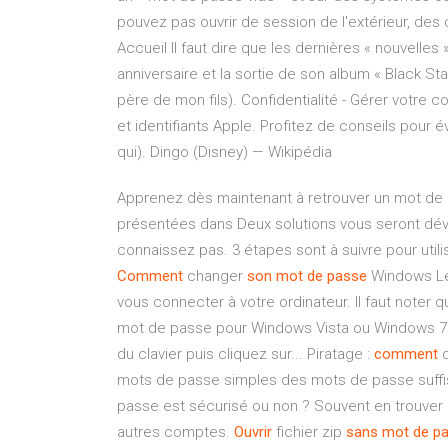
pouvez pas ouvrir de session de l'extérieur, de
Accueil
Il faut dire que les dernières « nouvelles
anniversaire et la sortie de son album « Black Star 
père de mon fils).
Confidentialité - Gérer votre co
et identifiants Apple. Profitez de conseils pour 
qui).
Dingo (Disney) — Wikipédia
Apprenez dès maintenant à retrouver un mot de 
présentées dans Deux solutions vous seront dév
connaissez pas. 3 étapes sont à suivre pour utili
Comment
changer
son
mot
de
passe
Windows Le 
vous connecter à votre ordinateur. Il faut noter
mot de passe pour Windows Vista ou Windows 7.
du clavier puis cliquez sur... Piratage :
comment
d
mots de passe simples des mots de passe suffi
passe est sécurisé ou non ? Souvent en trouver
autres comptes.
Ouvrir
fichier zip
sans
mot
de
p