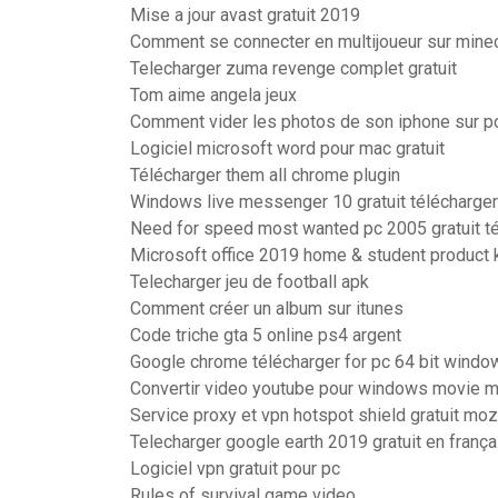
Mise a jour avast gratuit 2019
Comment se connecter en multijoueur sur minec
Telecharger zuma revenge complet gratuit
Tom aime angela jeux
Comment vider les photos de son iphone sur p
Logiciel microsoft word pour mac gratuit
Télécharger them all chrome plugin
Windows live messenger 10 gratuit télécharger
Need for speed most wanted pc 2005 gratuit t
Microsoft office 2019 home & student product 
Telecharger jeu de football apk
Comment créer un album sur itunes
Code triche gta 5 online ps4 argent
Google chrome télécharger for pc 64 bit windo
Convertir video youtube pour windows movie 
Service proxy et vpn hotspot shield gratuit mozi
Telecharger google earth 2019 gratuit en françai
Logiciel vpn gratuit pour pc
Rules of survival game video