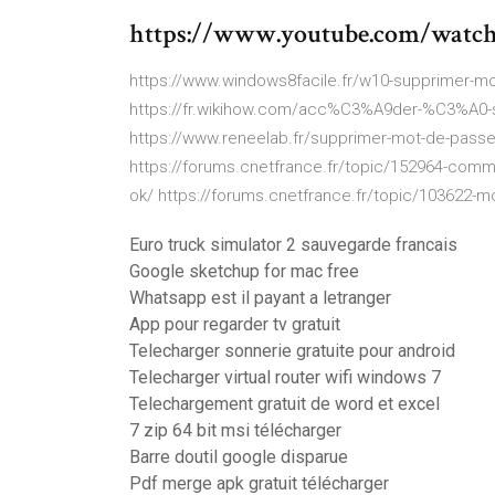
https://www.youtube.com/wat
https://www.windows8facile.fr/w10-supprimer-m
https://fr.wikihow.com/acc%C3%A9der-%C3%A0-so
https://www.reneelab.fr/supprimer-mot-de-pass
https://forums.cnetfrance.fr/topic/152964-comm
ok/ https://forums.cnetfrance.fr/topic/103622-m
Euro truck simulator 2 sauvegarde francais
Google sketchup for mac free
Whatsapp est il payant a letranger
App pour regarder tv gratuit
Telecharger sonnerie gratuite pour android
Telecharger virtual router wifi windows 7
Telechargement gratuit de word et excel
7 zip 64 bit msi télécharger
Barre doutil google disparue
Pdf merge apk gratuit télécharger