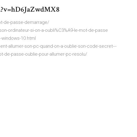
ch?v=hD6JaZwdMX8
ot-de-passe-demarrage/
n-ordinateur-si-on-a-oubli%C3%A9-le-mot-de-passe
e-windows-10.html
ent-allumer-son-pc-quand-on-a-oublie-son-code-secret---
ot-de-passe-oublie-pour-allumer-pc-resolu/