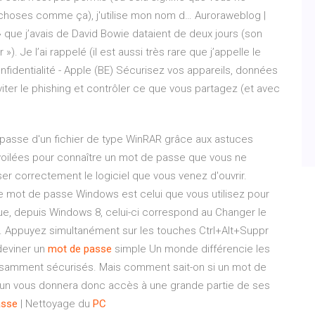
s choses comme ça), j'utilise mon nom d…
Auroraweblog |
 » que j’avais de David Bowie dataient de deux jours (son
»). Je l’ai rappelé (il est aussi très rare que j’appelle le
nfidentialité - Apple (BE)
Sécurisez vos appareils, données
éviter le phishing et contrôler ce que vous partagez (et avec
passe d'un fichier de type WinRAR grâce aux astuces
oilées pour connaître un mot de passe que vous ne
ser correctement le logiciel que vous venez d'ouvrir.
mot de passe Windows est celui que vous utilisez pour
 que, depuis Windows 8, celui-ci correspond au Changer le
 Appuyez simultanément sur les touches Ctrl+Alt+Suppr
eviner un
mot
de
passe
simple Un monde différencie les
samment sécurisés. Mais comment sait-on si un mot de
 un vous donnera donc accès à une grande partie de ses
asse
| Nettoyage du
PC