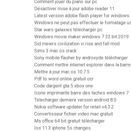
Comment jouer du piano sur pc
Désactiver mise à jour adobe reader 11
Latest version adobe flash player for windows 
Windows ne peut pas effectuer le formatage u
Star wars galaxies télécharger pc
Windows movie maker windows 7 32 bit 2019
Sid meiers civilization vi rise and fall mod
Sims 3 mac os crack
Sony mobile flasher by androxyde télécharger
Comment mettre internet explorer dans la barr
Mettre à jour mac os 10.7.5
Pdf to word online gratuit ocr
Code dargent gta 5 xbox one
Icone imprimante barre des taches windows 7
Telecharger derniere version android 8.0
Nokia software updater for retail v4.3.2
Convertisseur fichier video mac gratuit
Ms office 64 bit gratuit télécharger
Ios 11.3 iphone 5s changes