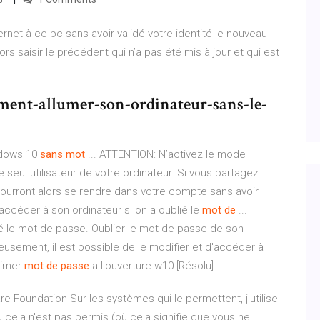
rnet à ce pc sans avoir validé votre identité le nouveau
ors saisir le précédent qui n’a pas été mis à jour et qui est
nt-allumer-son-ordinateur-sans-le-
ndows 10
sans
mot
... ATTENTION: N’activez le mode
seul utilisateur de votre ordinateur. Si vous partagez
pourront alors se rendre dans votre compte sans avoir
accéder à son ordinateur si on a oublié le
mot
de
...
é le mot de passe. Oublier le mot de passe de son
eusement, il est possible de le modifier et d'accéder à
rimer
mot
de
passe
a l'ouverture w10 [Résolu]
are Foundation
Sur les systèmes qui le permettent, j'utilise
cela n'est pas permis (où cela signifie que vous ne