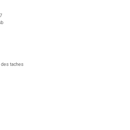
7
sb
e des taches