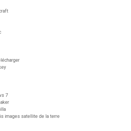
raft
c
élécharger
key
ws 7
maker
lla
s images satellite de la terre