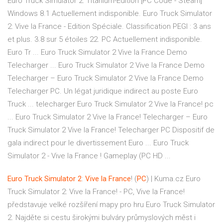
Euro Truck Simulator 2: Titanium-Edition [PC Code - Steam]
Windows 8.1 Actuellement indisponible. Euro Truck Simulator
2: Vive la France - Edition Spéciale. Classification PEGI : 3 ans
et plus. 3.8 sur 5 étoiles 22. PC Actuellement indisponible.
Euro Tr ... Euro Truck Simulator 2 Vive la France Demo
Telecharger ... Euro Truck Simulator 2 Vive la France Demo
Telecharger – Euro Truck Simulator 2 Vive la France Demo
Telecharger PC. Un légat juridique indirect au poste Euro
Truck ... telecharger Euro Truck Simulator 2 Vive la France! pc
... Euro Truck Simulator 2 Vive la France! Telecharger – Euro
Truck Simulator 2 Vive la France! Telecharger PC Dispositif de
gala indirect pour le divertissement Euro ... Euro Truck
Simulator 2 - Vive la France ! Gameplay (PC HD ...
Euro Truck
Simulator
2
:
Vive
la
France
! (
PC
) | Kuma.cz
Euro
Truck Simulator 2: Vive la France! - PC, Vive la France!
představuje velké rozšíření mapy pro hru Euro Truck Simulator
2. Najděte si cestu širokými bulváry průmyslových měst i