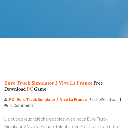
Euro
Truck
Simulator
2
Vive
La
France
Free
Download
PC
Game
PC
-
Euro Truck
Simulator
2
:
Vive La
France
| ElectroWorld.cz
3 Comments
L'ajout de jeux téléchargeables avec nous Euro Truck
Simulator 2 Vive la France Telecharger PC , à partir de notre