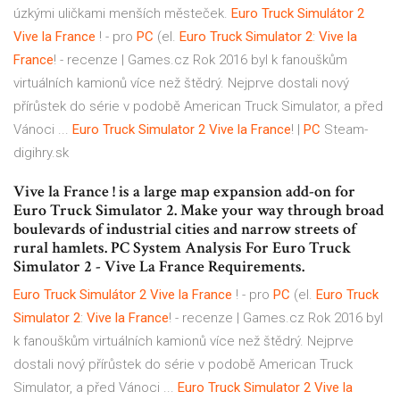
úzkými uličkami menších městeček.
Euro Truck
Simulátor
2
Vive
la
France
! - pro
PC
(el.
Euro Truck
Simulator
2
:
Vive
la
France
! - recenze | Games.cz
Rok 2016 byl k fanouškům
virtuálních kamionů více než štědrý. Nejprve dostali nový
přírůstek do série v podobě American Truck Simulator, a před
Vánoci ...
Euro Truck
Simulator
2
Vive
la
France
! |
PC
Steam-
digihry.sk
Vive la France ! is a large map expansion add-on for
Euro Truck Simulator 2. Make your way through broad
boulevards of industrial cities and narrow streets of
rural hamlets. PC System Analysis For Euro Truck
Simulator 2 - Vive La France Requirements.
Euro Truck
Simulátor
2
Vive
la
France
! - pro
PC
(el.
Euro Truck
Simulator
2
:
Vive
la
France
! - recenze | Games.cz
Rok 2016 byl
k fanouškům virtuálních kamionů více než štědrý. Nejprve
dostali nový přírůstek do série v podobě American Truck
Simulator, a před Vánoci ...
Euro Truck
Simulator
2
Vive
la