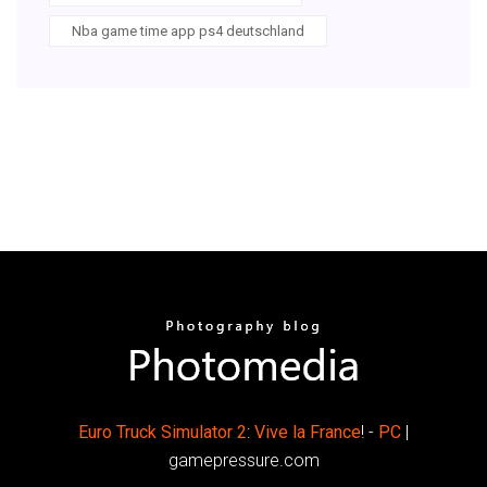
Nba game time app ps4 deutschland
Euro
Truck
Simulator
2
:
Vive
la
France
! -
PC
|
gamepressure.com